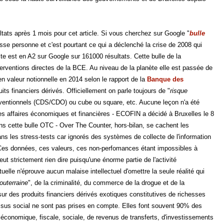
ltats après 1 mois pour cet article. Si vous cherchez sur Google "
bulle
esse personne et c'est pourtant ce qui a déclenché la crise de 2008 qui
te est en A2 sur Google sur 161000 résultats. Cette bulle de la
terventions directes de la BCE. Au niveau de la planète elle est passée de
en valeur notionnelle en 2014 selon le rapport de la
Banque des
ts financiers dérivés. Officiellement on parle toujours de "
risque
onventionnels (CDS/CDO) ou cube ou square, etc. Aucune leçon n'a été
es affaires économiques et financières - ECOFIN a décidé à Bruxelles le 8
 cette bulle OTC - Over The Counter, hors-bilan, se cachent les
ns les stress-tests car ignorés des systèmes de collecte de l'information
. Ces données, ces valeurs, ces non-perfomances étant impossibles à
 strictement rien dire puisqu'une énorme partie de l'activité
elle n'éprouve aucun malaise intellectuel d'omettre la seule réalité qui
outerraine
", de la criminalité, du commerce de la drogue et de la
sur des produits financiers dérivés exotiques constitutives de richesses
issus social ne sont pas prises en compte. Elles font souvent 90% des
économique, fiscale, sociale, de revenus de transferts, d'investissements