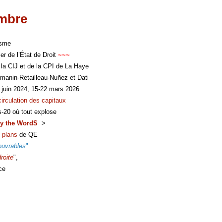
imbre
isme
er de l’État de Droit
~~~
 la CIJ et de la CPI de La Haye
manin-Retailleau-Nuñez et Dati
 juin 2024, 15-22 mars 2026
circulation des capitaux
s-20 où tout explose
y the WordS
>
 plans
de QE
ouvrables
"
roite
",
ce