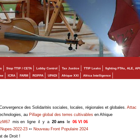
s
Stop TTIP / CETA
Lobby Control
Tax Justice
TTIP Leaks
fighting FTAs, ALE, AP
mme
ICRA
FARM
ROPPA
UPADI
Afrique XXI
Africa Intelligence
onvergence des Solidarités sociales, locales, régionales et globales.
Attac
technologies, au
Pillage global des terres cultivables
en Afrique
zM67
mis en ligne il y a
20 ans
le
06 VI 06
➳
Nupes-2022-23
➳
Nouveau Front Populaire 2024
at de Droit !