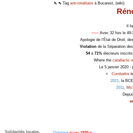
⇖ ⇖
Tag
anti-totalitaire
à Bucarest, (wiki)
Réno
Il 
~~~
Avec 32 fois le 49
Apologie de l’État de Droit, d
Violation
de la Séparation des
54
à
71%
électeurs inscrit
Where the
catallactic 
Le 5 janvier 2020 -
<
Combattre
l
2021
, la BC
2011
,
Mic
Depui
a
Solidarités locales,
Optimisé
écran
1920 x