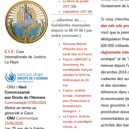
La fièvre du poulet
l'éclatement de l
2007
(19)
Législatives 2007
(4)
Si vous cherchez
.....sélection de......
Solidarités manquées
des cds cdo pro
depuis le 06 VI 06 ( par
n'est que la prem
ordre croissant )
dérégulation fin
Nouveau Manuel
600.000 milliards
d'Histoire pour se
C I J
- Cour
règlements inte
sentir bien en France
Internationale de Justice,
exotique
" et de
"
Putsch UMP/UDF à
La Haye
Strasbourg: les
retenue depuis l
eurodéputés français
décembre 2014 de
annulent le NON du
cadavres des act
Référendum du 29
et des données. 
mai
- ONU /
Haut
France, arriérée
référencer dans 
Commissariat
sociale, championne
aux Droits de l'Homme
économisante (
é
pour Productivité et
Communiqué 07/05/2025
nous gouverne, 
Investisseurs
Mettre un terme au
étrangers - I
prostitution doiv
génocide à Gaza
La France, arriérée
-
ONU
Communiqué
momentanées pour
sociale, le paradigme
15/05/2025
activités des ba
chinois, la
Les 75 ans de la Nakba,