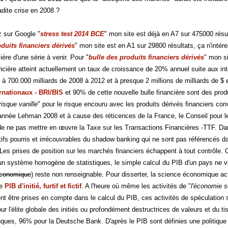
adite crise en 2008 ?
 sur Google "
stress test 2014 BCE
" mon site est déjà en A7 sur 475000 résu
duits financiers dérivés
" mon site est en A1 sur 29800 résultats, ça n'intér
ière d'une série à venir. Pour "
bulle des produits financiers dérivés
" mon si
ancière atteint actuellement un taux de croissance de 20% annuel suite aux in
 à 700.000 milliards de 2008 à 2012 et à presque 2 millions de milliards de $ 
rnationaux - BRI/BIS
et 90% de cette nouvelle bulle financière sont des produi
risque vanille
" pour le risque encouru avec les produits dérivés financiers c
'année Lehman 2008 et à cause des réticences de la France, le Conseil pour l
 ne pas mettre en œuvre la Taxe sur les Transactions Financières -TTF. Dans
ifs pourris et irrécouvrables du shadow banking qui ne sont pas référencés da
Les prises de position sur les marchés financiers échappent à tout contrôle
un système homogène de statistiques, le simple calcul du PIB d'un pays ne veut
conomique
) reste non renseignable. Pour disserter, la science économique actu
le
PIB d'initié, furtif et fictif
. A l'heure où même les activités de "
l'économie s
ent être prises en compte dans le calcul du PIB, ces activités de spéculation 
 l'élite globale des initiés ou profondément destructrices de valeurs et du t
nques, 96% pour la Deutsche Bank. D'après le PIB sont définies une politique 