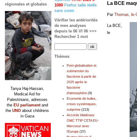
La BCE maqui
régionales et globales
1080
Firefox taille réelle
sans zoom
Par
Thomas, le 
Vérifier les antériorités
de mes analyses
La BCE,
depuis le 06 VI 06 >>>
le
Rechercher 1 mot
Thèmes
Post-globalisation et
submersion du
fascisme à partir de
2025 après le
fascisme
Tanya Haj-Hassan,
d'atmosphère
(9)
Medical Aid for
Economie de bulles,
Palestinians, adresses
crises systémiques,
the
EU parliament
and
subprime
(213)
the
UNO
about childrens
Accords bilatéraux
in Gaza
OMC TTIP CETA EU-
Mercosur avec
l'Europe
(37)
Bretton Woods II,