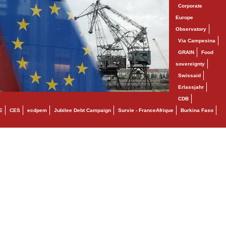
Corporate
Europe
Observatory
Via Campesina
GRAIN
Food
sovereignty
Swissaid
Erlassjahr
CDB
E
CES
ecdpem
Jubilee Debt Campaign
Survie - FranceAfrique
Burkina Faso