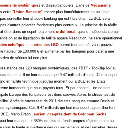
lissements systémiques
et d'assurbanquiers. Dans ce
Mécanisme
s cette "
Union Bancaire
" encore plus immédiatement sa politique
 pas surveiller leur shadow banking qui est hors-bilan. La BCE sera
as d'autres objectifs fondateurs plus centraux. Le principe de la réelle
oit être, dans un esprit totalement
ordolibéral
, qu'une Indépendance par
sion et de liquidation de faillite appelé Résolution, ne sera opérationnel
ative échoïque
et la
crise des LBO
auront tout laminé, vous pouvez
ne hauteur de 100.000 € et alimenté par les banques pour parer à une
 rien de sérieux lui non plus.
 de résistance des 120 banques systémiques, ces TBTF - Too-Big-To-Fail.
 cas de crise. Il ne leur manque que 9,47 milliards d'euros. Ces banques
onc en faillite technique jusqu'au moment où la BCE et les États
xterne immanent que nous payons tous. Et par chance... ce ne sont
ipale Europe des fondateurs est donc sauvée. Après le stress-test de
t faillite. Après le stress-test de 2011 d'autres banques comme Dexia et
nques systémiques. Ces 9,47 milliards qui leur manquent aujourd'hui font
la BCE, Mario Draghi,
ancien vice-président de Goldman Sachs
quoi leur manque-t-il 380% de plus de fonds propres règlementaire au
rée sous la haute surveillance des gouvernements et de Bruxelles depuis