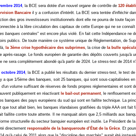
vembre 2014
, la BCE sera dotée d'un nouvel organe de contrôle de
120 étab
rvision Bancaire
il y a confusion d'intérêt. La BCE sera tentée d'infléchir dan
tion des gros investisseurs institutionnels dont elle ne pourra de toute façon
nectée à la libre circulation des capitaux de cette Europe qui ne se connaît p
es banques centrales
" est encore plus violé. En fait cette Indépendance ne d
oirs publics. De toute manière ce système unique de Règlementation, de Supervi
 là,
la 3ème crise hypothécaire des subprimes
, la crise de
la bulle spécul
e après-rasage. Le fonds européen de garantie des dépôts couverts jusqu'à u
ue ne sera complètement abondé qu'à partir de 2024. Le stress-test de 2014 n'a
 octobre 2014
, la BCE a publié les résultats du dernier stress-test, le test
 n'y a que 1/5ème des banques, soit 25 banques, qui sont sous-capitalisées en
 d'un volume suffisant de réserves de fonds propres réglementaires et sont d
auvent publiquement en réactivant
le bail-out permanent
, le renflouement e
s banques des pays européens du sud qui sont en faillite technique. La princ
t que tout allait bien, les banques irlandaises gratifiées du triple AAA ont fai
it faillite contre toute attente. Il ne manquait alors que 2,5 milliards aux ba
forme structurelle du secteur banquier européen est inutile. Le Président de 
té directement
responsable de la banqueroute d’État de la Grèce
. Et pour
014 qu'à celui de 2011 alors que la "discipline des marchés" aurait été instau