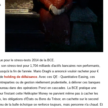
s
ue pour le stress-tests 2014 de la BCE.
n stress-test pour 1,704 milliards d'actifs bancaires non performants,
jusqu'à la fin de l'année. Mario Draghi a annoncé vouloir racheter pour €
 de
holding de défaisance
. Avec ces QE - Quantitative Easing, ces
ntreparties ou de gestion réellement prudentielle, à délivrer ces banques
de bureau dans des opérations Ponzi en cascades. La BCE pratique une
 Pour l'instant cette Helikopter Money ne parvient même pas à cacher les
, les obligations d’États ou Bons du Trésor, en cachette sur le second
eu de la bulle échoïque se renforce toujours, mais personne n'a chaud. Et