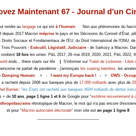
vez Maintenant 67 - Journal d'un C
faut rendre au
langage
ce qui est
à l'humain
. Non aux phéromones du fasc
-3 depuis 2017 Macron
méprise
le pays et les Décisions du Conseil d’État, pili
es Droits Sociaux et Fondamentaux de l'EU, du Droit International de l'ONU, de
 Trois Pouvoirs -
Exécutif, Législatif, Judiciaire
- de Sarkozy à Macron, Dar
s snobent
18 fois
les urnes: P&L 2017, 26 mai 2019, 2020, 2021, P&L 2022, 9
world
ends... there starts our life
|
S'informer sur
Traité de Lisbonne - Libre 
 personne ne parlait de pandémie - j'annonçais
les soaring twenties
, les année
e
Dumping Humain
> -
I want my Europe back !
-
<
OWS - Occup
E a racheté depuis 2008 aux banques plus de
17.000 milliards
avec plus de
20
hel Barnier
:
"
les États ont racheté aux banques 4500 milliards de dettes irréc
s + de
10 ans
,
page 1 ligne 1 et 6
de Google pour "
extrême resserrement à d
nthropofascisme
rétrotopique de Macron, le mot qui n'a pas encore d'existen
et pour "
Macron autocratie électorale
" mon site est
en page 1 ligne 8
_____________________________