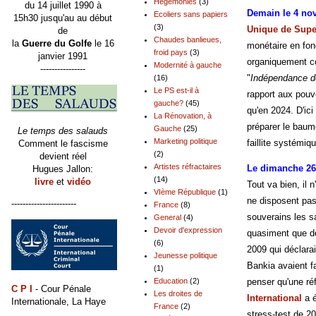
Hégémonies
(3)
du 14 juillet 1990 à
Demain le 4 no
Ecoliers sans papiers
15h30 jusqu'au au début
(3)
Unique de Supe
de
Chaudes banlieues,
la
Guerre du Golfe
le 16
monétaire en fonc
froid pays
(3)
janvier 1991
organiquement con
Modernité à gauche
----------------
"
Indépendance d
(16)
Le PS est-il à
rapport aux pouv
gauche?
(45)
qu'en 2024. D'ici
La Rénovation, à
préparer le baum
Gauche
(25)
Le temps des salauds
Marketing politique
faillite systémiq
Comment le fascisme
(2)
devient réel
Artistes réfractaires
Le dimanche 26
Hugues Jallon:
(14)
livre
et
vidéo
Tout va bien, il
VIème République
(1)
ne disposent pas
-----------------------
France
(8)
souverains les s
General
(4)
Devoir d'expression
quasiment que de
(6)
2009 qui déclarai
Jeunesse politique
Bankia avaient fa
(1)
Education
(2)
penser qu'une ré
C P I
- Cour Pénale
Les droites de
International
a é
Internationale, La Haye
France
(2)
stress-test de 2