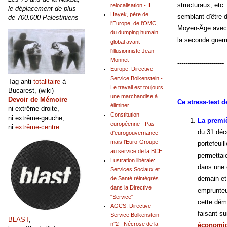
structuraux, etc
relocalisation - II
le déplacement de plus
Hayek, père de
semblant d'être 
de 700.000 Palestiniens
l'Europe, de l'OMC,
Moyen-Âge avec l
du dumping humain
la seconde guerr
global avant
l'illusionniste Jean
Monnet
-----------------------
Europe: Directive
Service Bolkenstein -
Tag anti-
totalitaire
à
Le travail est toujours
Bucarest, (wiki)
une marchandise à
Devoir de Mémoire
Ce stress-test d
éliminer
ni extrême-droite,
Constitution
ni extrême-gauche,
La premi
européenne - Pas
ni
extrême-centre
du 31 déce
d'eurogouvernance
mais l'Euro-Groupe
portefeuil
au service de la BCE
permettai
Lustration libérale:
dans une 
Services Sociaux et
demain et
de Santé réintégrés
dans la Directive
emprunteur
"Service"
cette dém
AGCS, Directive
faisant su
Service Bolkenstein
BLAST
,
n°2 - Nécrose de la
économi