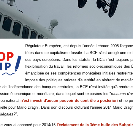
Régulateur Européen, est depuis l'année Lehman 2008 l'organe
têtes dans ce capitalisme fossile. La BCE s'est arrogé une e
des pays européens. Dans les statuts, la BCE n'est toujours pas
flexibilisation du travail, les réformes socio-économiques de
émancipée de ses compétences monétaires initiales restreintes 
impose des politiques strictes d'austérité en altérant de man
e de l'Indépendance des banques centrales, la BCE n'est invitée qu'à rendre c
ssion économique et monétaire, dans lequel sont exposées les "
mesures d'ori
ou national
n'est investi d'aucun pouvoir de contrôle a posteriori
et ne pe
ielle pour Mario Draghi. Dans son discours clôturant l'année 2014 Mario Draghi
illégales?
".
 je vous ai annoncé pour 2014/15
l'éclatement de la 3ème bulle des Subpr