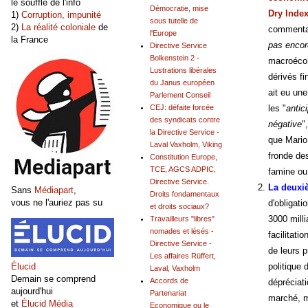
le souffle de l'info
Démocratie, mise
Dry Inde
1)
Corruption, impunité
sous tutelle de
2)
La réalité coloniale
de
commenta
l'Europe
la France
pas encor
Directive Service
Bolkenstein 2 -
macroécon
Lustrations libérales
dérivés f
du Janus européen
ait eu un
Parlement Conseil
les "
antici
CEJ: défaite forcée
des syndicats contre
négative
",
la Directive Service -
que Mario 
Laval Vaxholm, Viking
fronde de
Constitution Europe,
TCE, AGCS ADPIC,
famine ou
Directive Service.
La deuxi
Sans
Médiapart
,
Droits fondamentaux
vous ne l'auriez pas su
d'obligati
et droits sociaux?
3000 milli
Travailleurs "libres"
nomades et lésés -
facilitati
Directive Service -
de leurs 
Les affaires Rüffert,
politique 
Élucid
Laval, Vaxholm
Demain se comprend
Accords de
dépréciat
aujourd'hui
Partenariat
marché, m
et
Élucid Média
Economique ou le