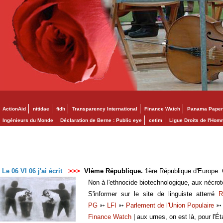
ActionAid
nitidae
fidh
Transparency International
Finance Watch
Panama Paper
Ingénieurs du Monde
Déclaration de Berne : Public eye
cetim
Ligue Droits de l'Ho
Le 06 VI 06 j'ai écrit
>>>
VIème République.
1ère République d'Europe. C
Non à l'ethnocide biotechnologique, aux nécro
S'informer sur le site de linguiste atterré
R
PG
➳
LFI
➳
Parlement de l'Union Populaire
Finance Watch
| aux urnes, on est là, pour l'Ét