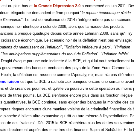
x
est au plus bas et
la Grande Dépression 2.0
a commencé en juin 2011. De
teurs élégants se demandent même pourquoi "
la reprise économique n'aide
e l'économie
". Le test de résilience de 2014 n'intègre même pas un scénario
omique noir identique à celui de 2008, alors que la masse des produits
inanciers a presque quadruplé depuis cette année Lehman 2008, sans qu'il n'y
e croissance économique. Le scénario noir de la déflation n'est pas envisagé:
pations du ralentissent de l'inflation
", "
l'inflation inférieure à zéro
", "
l'inflation
 "
les anticipations supplémentaires du recul de l'inflation
", "
l'inflation faible
"
Draghi évoque par une voie indirecte à la BCE, et qui lui vaut actuellement la
s gouverneurs des banques centrales des pays de la Zone Euro. Comme la
 Ebola, la déflation est ressentie comme l'Apocalypse, mais n'a pas été reten
ème raison
est que la BCE a racheté aux banques encore une semaine avant so
ons et de créances pourries, et qu'elle va poursuivre cette opération au moins 
ards de titres pourris. La BCE s'enfonce encore plus dans sa fonction illégale
ons quantitatives, la BCE continue, sans exiger des banques la moindre des co
propres risques encourus d'une manière voisine de la criminalité financière 
de planche à billets ultra-expansive qui tôt ou tard mènera à l'hyperinflation.
ions de ces "valeurs". Dès 2015 la BCE n'achètera plus les dettes souveraines
ais directement auprès des ministres des finances Sapin et Schäuble. Et le f