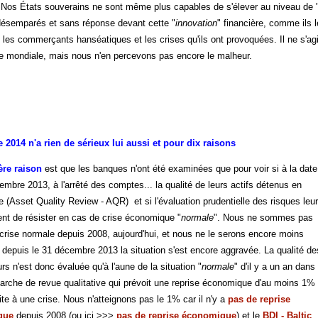
. Nos États souverains ne sont même plus capables de s'élever au niveau de 
désemparés et sans réponse devant cette "
innovation
" financière, comme ils 
es commerçants hanséatiques et les crises qu'ils ont provoquées. Il ne s'agit
e mondiale, mais nous n'en percevons pas encore le malheur.
e 2014 n'a rien de sérieux lui aussi et pour dix raisons
ère raison
est que les banques n'ont été examinées que pour voir si à la date
mbre 2013, à l'arrêté des comptes... la qualité de leurs actifs détenus en
le (Asset Quality Review - AQR) et si l'évaluation prudentielle des risques leur
ent de résister en cas de crise économique "
normale
". Nous ne sommes pas
crise normale depuis 2008, aujourd'hui, et nous ne le serons encore moins
 depuis le 31 décembre 2013 la situation s'est encore aggravée. La qualité de
s n'est donc évaluée qu'à l'aune de la situation "
normale
" d'il y a un an dans
arche de revue qualitative qui prévoit une reprise économique d'au moins 1%
ite à une crise. Nous n'atteignons pas le 1% car il n'y a
pas de reprise
que
depuis 2008 (ou ici >>>
pas de reprise économique
) et le
BDI - Baltic