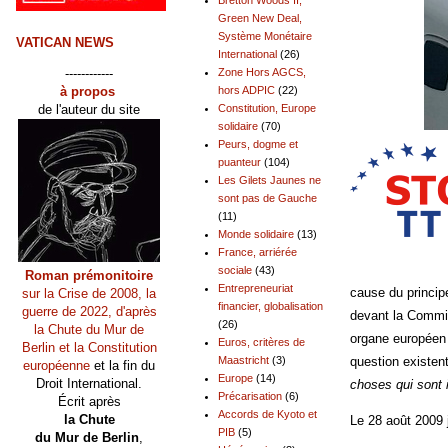
Green New Deal,
Système Monétaire
VATICAN NEWS
International
(26)
------------
Zone Hors AGCS,
à propos
hors ADPIC
(22)
de l'auteur du site
Constitution, Europe
solidaire
(70)
Peurs, dogme et
puanteur
(104)
Les Gilets Jaunes ne
sont pas de Gauche
(11)
Monde solidaire
(13)
France, arriérée
sociale
(43)
Roman prémonitoire
Entrepreneuriat
cause du princip
sur la Crise de 2008, la
financier, globalisation
guerre de 2022, d'après
devant la Commi
(26)
la Chute du Mur de
organe européen 
Euros, critères de
Berlin et la Constitution
Maastricht
(3)
question existent
européenne
et la fin du
Europe
(14)
Droit International.
choses qui sont 
Précarisation
(6)
Écrit après
Accords de Kyoto et
la Chute
Le 28 août 2009
PIB
(5)
du Mur de Berlin
,