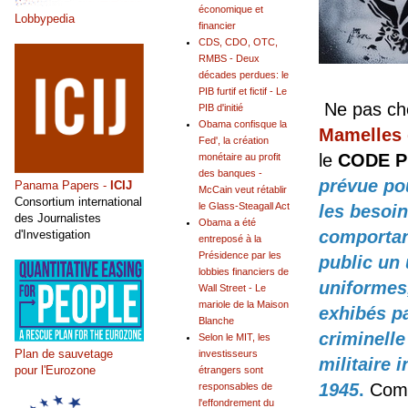
économique et
Lobbypedia
financier
CDS, CDO, OTC,
RMBS - Deux
décades perdues: le
PIB furtif et fictif - Le
Ne pas che
PIB d'initié
Obama confisque la
Mamelles 
Fed', la création
le
CODE P
monétaire au profit
des banques -
prévue pou
Panama Papers -
ICIJ
McCain veut rétablir
Consortium international
le Glass-Steagall Act
les besoin
des Journalistes
Obama a été
comportant
d'Investigation
entreposé à la
Présidence par les
public un
lobbies financiers de
uniformes,
Wall Street - Le
mariole de la Maison
exhibés p
Blanche
criminelle
Selon le MIT, les
Plan de sauvetage
investisseurs
militaire 
pour l'Eurozone
étrangers sont
1945
.
Comm
responsables de
l'effondrement du