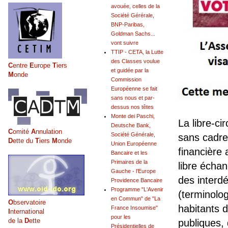
avouée, celles de la
Société Gérérale,
BNP-Paribas,
Goldman Sachs...
vont suivre
TTIP - CETA, la Lutte
des Classes voulue
C
entre
E
urope
T
iers
et guidée par la
M
onde
Commission
Européenne se fait
sans nous et par-
dessus nos têtes
Monte dei Paschi,
La libre-ci
Deutsche Bank,
C
omité
A
nnulation
Société Générale,
sans cadre 
D
ette du
T
iers
M
onde
Union Européenne
financière
Bancaire et les
Primaires de la
libre écha
Gauche - l'Europe
des interd
Providence Bancaire
Programme "L'Avenir
(terminolo
en Commun" de "La
O
bservatoire
habitants 
France Insoumise"
I
nternational
pour les
de la
D
ette
publiques,
Présidentielles de