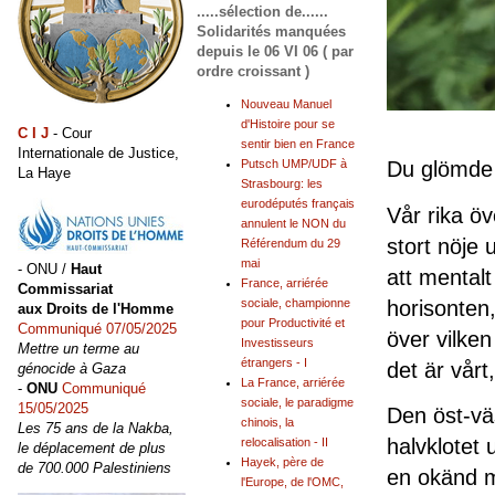
.....sélection de......
Solidarités manquées
depuis le 06 VI 06 ( par
ordre croissant )
Nouveau Manuel
d'Histoire pour se
C I J
- Cour
sentir bien en France
Internationale de Justice,
Putsch UMP/UDF à
Du glömde
La Haye
Strasbourg: les
eurodéputés français
Vår rika öv
annulent le NON du
stort nöje 
Référendum du 29
mai
- ONU /
Haut
att mentalt
France, arriérée
Commissariat
horisonten
sociale, championne
aux Droits de l'Homme
pour Productivité et
Communiqué 07/05/2025
över vilken
Investisseurs
Mettre un terme au
étrangers - I
det är vårt,
génocide à Gaza
La France, arriérée
-
ONU
Communiqué
sociale, le paradigme
15/05/2025
Den öst-väs
chinois, la
Les 75 ans de la Nakba,
halvklotet 
relocalisation - II
le déplacement de plus
Hayek, père de
de 700.000 Palestiniens
en okänd m
l'Europe, de l'OMC,