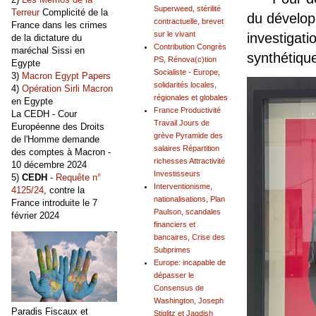
Superweed, stérilité
Terreur
Complicité de la
du dévelop
contractuelle, brevet
France dans les crimes
sur le vivant
investigatio
de la dictature du
Contribution Congrès
maréchal Sissi en
synthétiqu
PS, Rénova(c)tion
Egypte
Socialiste - Europe,
3)
Macron Egypt Papers
solidarités locales,
4)
Opération Sirli Macron
régionales et globales
en Egypte
France Productivité
La CEDH - Cour
Travail Jours de
Européenne des Droits
grève Pyramide des
de l'Homme demande
salaires Répartition
des comptes à Macron -
richesses Attractivité
10 décembre 2024
Investisseurs
5)
CEDH
-
Requête n°
Interventionisme,
4125/24
, contre la
nationalisations, Plan
France introduite le 7
Paulson, scandales
février 2024
financiers et
bancaires, Crise des
Subprimes
Europe: incapable de
dépasser le
Consensus de
Washington, Joseph
Paradis Fiscaux et
Stiglitz et Jagdish