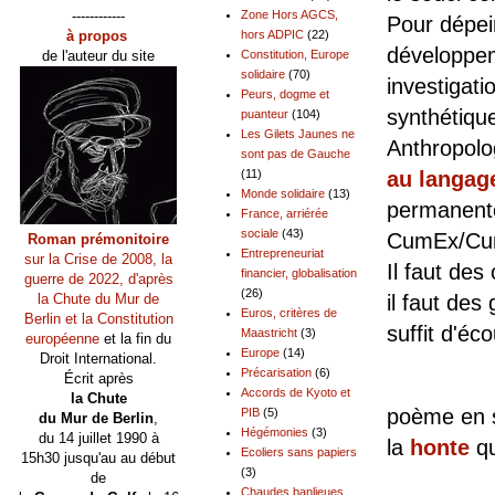
------------
Zone Hors AGCS,
Pour dépei
à propos
hors ADPIC
(22)
développe
de l'auteur du site
Constitution, Europe
solidaire
(70)
investigatio
Peurs, dogme et
synthétiqu
puanteur
(104)
Les Gilets Jaunes ne
Anthropolo
sont pas de Gauche
(11)
au langage
Monde solidaire
(13)
permanente
France, arriérée
sociale
(43)
CumEx/Cum
Roman prémonitoire
Entrepreneuriat
sur la Crise de 2008, la
Il faut des
financier, globalisation
guerre de 2022, d'après
(26)
la Chute du Mur de
il faut de
Euros, critères de
Berlin et la Constitution
suffit d'éc
Maastricht
(3)
européenne
et la fin du
Europe
(14)
Droit International.
Précarisation
(6)
Écrit après
Pour
Accords de Kyoto et
la Chute
poème en s
PIB
(5)
du Mur de Berlin
,
Hégémonies
(3)
du 14 juillet 1990 à
la
honte
qu
Ecoliers sans papiers
15h30 jusqu'au au début
(3)
de
Mais l
Chaudes banlieues,