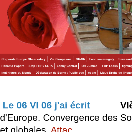
Corporate Europe Observatory
Via Campesina
GRAIN
Food sovereignty
Swissaid
Panama Papers
Stop TTIP / CETA
Lobby Control
Tax Justice
TTIP Leaks
fighti
Ingénieurs du Monde
Déclaration de Berne : Public eye
cetim
Ligue Droits de l'Ho
Le 06 VI 06 j'ai écrit
>>>
VI
d'Europe. Convergence des Solid
et globales.
Attac