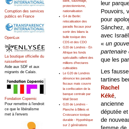
bank, sauvetage,
leur parque
protectionnisme,
Pouvoirs, 
Corruption des services
nationalisation
publics en France
G4 de Berlin:
pour apolo
relocalisation des
Sánchez, 
paradis fiscaux pour
sortir des bilans la
avec Israël
bulle toxique des
OpenLux
«
un gouver
CDS et des CDO
G20 de Londres - En
partenaire
Afrique les fonds
La boutique officielle du
spéculatifs raflent des
que les par
ruissellement
millions d'hectares
Aide aux SDF et aux
cultivables
Les fausses
migrants de Calais.
Le G20 de Londres
tartines 
dénonce les paradis
fiscaux mais couvre
Rachel
la confiscation de la
banque centrale par
Kéké
,
Fondation Copernic
Wall Street
ancienne
Pour remettre à l'endroit
G20 de Londres -
ce que le libéralisme
Planche à Billets et
députée et
met à l'envers
Croissance toxique
de nouvea
durable - Hypothèque
sur 2 générations
femme de