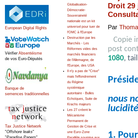
Droit 29
Globalisation-
Démocratie-
Consulta
Souveraineté
nationale est un kit
Par
Thomas
universel pour tuer de
European Digital Rights
l'OMC à l'Europe
Destruction par les
Copie 
Marchés - Les
post con
Réformes vides des
Vérifier
Absentéisme
marchés financiers
1080
, ta
de vos Euro-Députés
de l'Allemagne, de
l'Europe, des USA
Il n'y a pas de "Crise"
mais l'effondrement
Présid
du Régime
systémique
Banque de
autoritaire - Bulles
semences traditionnelles
nous no
Echoïques, Suite de
Krachs majeurs
lucidité
Les 27 créent le
Mécanisme
Permanent de
Tax Justice Network
Gestion de Crise et
"
Offshore leaks
"
1. Pour
une Euro-Zone
"
Paradise Papers
"
Parallèle soumise aux