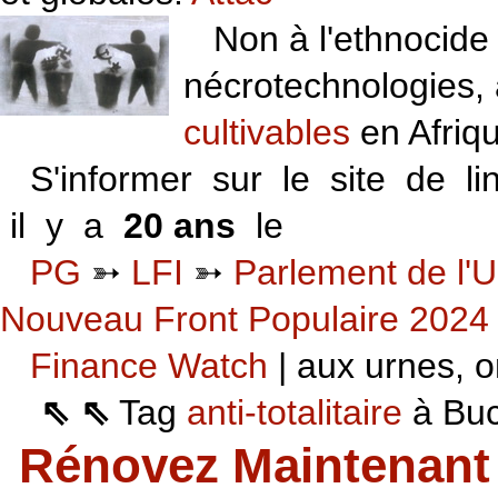
Non à l'ethnocide 
nécrotechnologies,
cultivables
en Afriq
S'informer sur le site de li
il y a
20 ans
le
06 VI 06
PG
➳
LFI
➳
Parlement de l'U
Nouveau Front Populaire 2024
Finance Watch
| aux urnes, on
⇖ ⇖
Tag
anti-totalitaire
à Buca
Rénovez Maintenant 