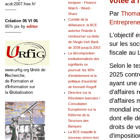
votée à 
toxiques - Finance
acdc2007.free.fr/
Watch - Weed -
---------
Par
Thomas
Share
Comble de la
Création 06 VI 06
Entrepreneu
défaisance: la BCE
95% pix by
editor
autorise l'Irlande à
-------------
L'objectif 
rembourser sa dette
de l'Anglo Irish Bank
sur les soc
de 2038 jusqu'à 2053
fiscale au
La décomposition
institutionnalisée des
Selon le te
signifiants se
www.urfig.org
U
nité de
poursuit: les 90%
2025 contr
R
echerche,
d'endettement et la
de
F
ormation et
politique d'austérité
ayant une 
d'
I
nformation sur
de Kenneth Rogoff
d’affaires 
la
G
lobalisation
Directive sur la
Résolution bancaire /
d’affaires 
Consultation
mondial inc
Européenne sur la
Réforme de la
dont elle d
Structure des
droits de v
Banques
La BCE maquille le
d’impositi
nouveau stress-test