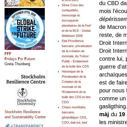
et livre-euro
du CBD dan
2ème Crise des
mois l'éco
surliquidités,
mensonge et
dépérisse
escroquerie
de Macron e
planétaires de la Fed'
et de la BCE - Global
reste, de ma
Meltdown 2009
Etat Providence
Droit Inter
bancaire: privatisation
Droit Inter
de la création de
FFF
monnaie, du Trésor
contre lui,
F
ridays
F
or
F
uture
Public - Eclatement
Greta Thunberg
guerre d'at
de la bulle des CDS
Historique de la
archaïques
Privatisation de la
est de fai
Création de la
monnaie et de
pour nous f
l'Eclatement de la
comme un B
bulle des CDS et des
CDO
gasligthing
Chaos monétaire,
Stockholm Resilience
bancaire,
màj
du
19 
and Sustainability Center
géopolitique: CDS,
les ministr
CDO, bail out, bad