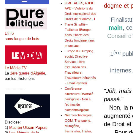
OMC, AGCS, ADPIC,
dogme et 
APE = Violations du
Droit International des
Finalisa
Droits de l'Homme - I
Traité Simplifié -
main
, ce
Faillite de l'Europe
L'info
Conseil d
sans Charte des
sans langue de bois
Droits fondamentaux
et sociaux
Europe du Dumping
ère
1
publ
social: Directive
Service, Libre
Circulation des
Le Média TV
internes
Travailleurs,
La
1ère guerre d'Algérie
,
Travailleurs détachés
par les Historiens
- Laval Partneri
-----------------
Conférence
"
Jôh, mais
alternative Diversité
passé.
"
biologique - Non à
l'ethnocide
Non, la ré
biotechnologique
augmenté es
Nécrotechnologies,
OGM, Transgène,
Disclose:
de Droit et 
Mutagène,
1)
Macron Ukrain Papers
Pour dépei
Terminator, Traitor,
2)
Les Mémos de la