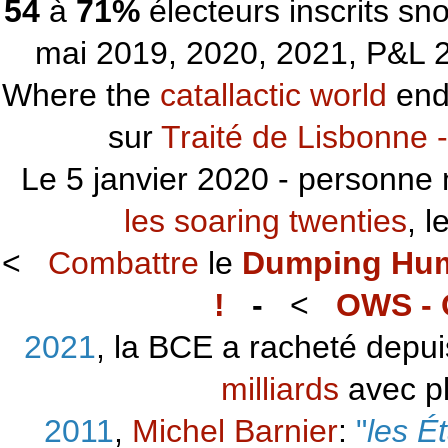
54
à
71%
électeurs inscrits s
mai 2019, 2020, 2021, P&L 2
Where the
catallactic world
ends
sur
Traité de Lisbonne -
Le 5 janvier 2020 - personne 
les soaring twenties
, 
<
Combattre
le
Dumping Hu
!
-
<
OWS - 
2021
, la BCE a racheté depu
milliards
avec p
2011
,
Michel Barnier
:
"
les É