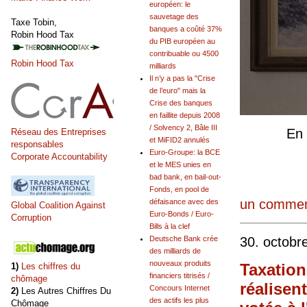
européen: le
sauvetage des
Taxe Tobin,
banques a coûté 37%
Robin Hood Tax
du PIB européen au
contribuable ou 4500
Robin Hood Tax
milliards
Il n’y a pas la "Crise
de l’euro" mais la
Crise des banques
en faillite depuis 2008
/ Solvency 2, Bâle III
En 
Réseau des Entreprises
et MiFID2 annulés
responsables
Euro-Groupe: la BCE
Corporate Accountability
et le MES unies en
bad bank, en bail-out-
Fonds, en pool de
un commen
défaisance avec des
Global Coalition Against
Euro-Bonds / Euro-
Corruption
Bills à la clef
Deutsche Bank crée
30. octobr
des milliards de
nouveaux produits
Taxation
1)
Les chiffres du
financiers titrisés /
chômage
réalisen
Concours Internet
2)
Les Autres Chiffres Du
des actifs les plus
Chômage