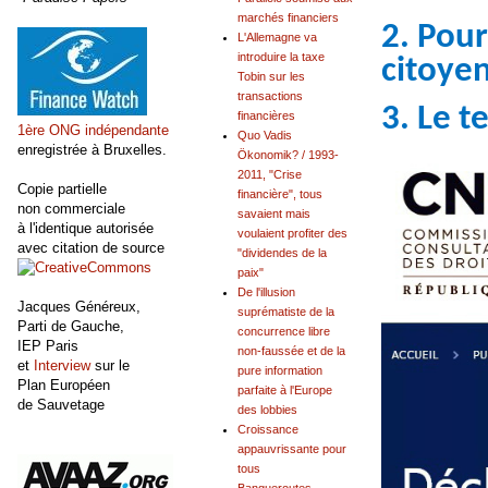
marchés financiers
2. Pour
L'Allemagne va
introduire la taxe
citoye
Tobin sur les
transactions
3. Le 
financières
1ère ONG indépendante
Quo Vadis
enregistrée à Bruxelles.
Ökonomik? / 1993-
2011, "Crise
Copie partielle
financière", tous
non commerciale
savaient mais
à l'identique autorisée
voulaient profiter des
avec citation de source
"dividendes de la
paix"
De l'illusion
Jacques Généreux,
suprématiste de la
Parti de Gauche,
concurrence libre
IEP Paris
non-faussée et de la
et
Interview
sur le
pure information
Plan Européen
parfaite à l'Europe
de Sauvetage
des lobbies
Croissance
appauvrissante pour
tous