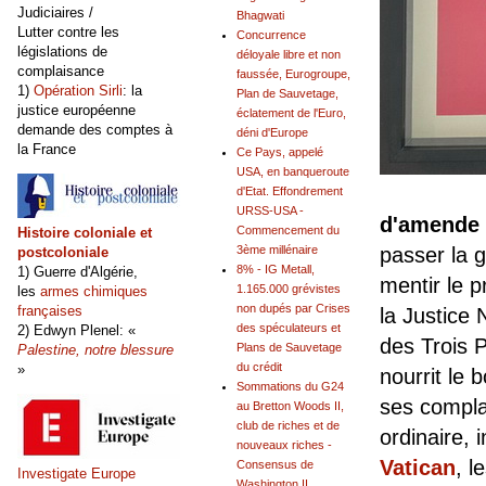
Judiciaires /
Bhagwati
Lutter contre les
Concurrence
législations de
déloyale libre et non
complaisance
faussée, Eurogroupe,
1)
Opération Sirli
: la
Plan de Sauvetage,
justice européenne
éclatement de l'Euro,
demande des comptes à
déni d'Europe
la France
Ce Pays, appelé
USA, en banqueroute
d'Etat. Effondrement
URSS-USA -
d'amende
Commencement du
Histoire coloniale et
passer la 
3ème millénaire
postcoloniale
8% - IG Metall,
1) Guerre d'Algérie,
mentir le p
1.165.000 grévistes
les
armes chimiques
non dupés par Crises
françaises
la Justice
des spéculateurs et
2) Edwyn Plenel: «
des Trois P
Plans de Sauvetage
Palestine, notre blessure
du crédit
»
nourrit le 
Sommations du G24
ses compla
au Bretton Woods II,
club de riches et de
ordinaire, 
nouveaux riches -
Vatican
, l
Consensus de
Investigate Europe
Washington II