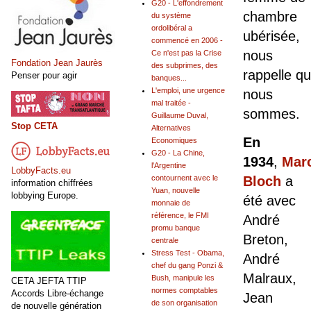
G20 - L'effondrement
chambre
du système
ordolibéral a
ubérisée,
commencé en 2006 -
nous
Ce n'est pas la Crise
Fondation Jean Jaurès
des subprimes, des
rappelle qu
Penser pour agir
banques...
L'emploi, une urgence
nous
mal traitée -
sommes.
Guillaume Duval,
Stop CETA
Alternatives
En
Economiques
G20 - La Chine,
1934
,
Mar
l'Argentine
LobbyFacts.eu
contournent avec le
Bloch
a
information chiffrées
Yuan, nouvelle
lobbying Europe.
été avec
monnaie de
référence, le FMI
André
promu banque
Breton,
centrale
Stress Test - Obama,
André
chef du gang Ponzi &
Malraux,
Bush, manipule les
CETA JEFTA TTIP
normes comptables
Accords Libre-échange
Jean
de son organisation
de nouvelle génération