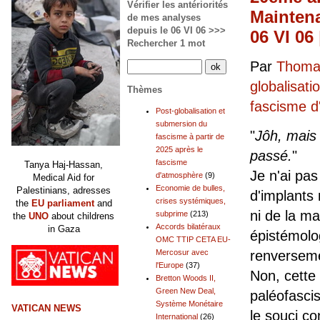
Vérifier les antériorités
Maintena
de mes analyses
depuis le 06 VI 06 >>>
06 VI 06
Rechercher 1 mot
Par
Thomas
globalisati
Thèmes
fascisme 
Post-globalisation et
submersion du
"
Jôh, mais
fascisme à partir de
2025 après le
passé.
"
fascisme
Tanya Haj-Hassan,
Je n'ai pa
d'atmosphère
(9)
Medical Aid for
Economie de bulles,
Palestinians, adresses
d'implants
crises systémiques,
the
EU parliament
and
ni de la ma
subprime
(213)
the
UNO
about childrens
Accords bilatéraux
in Gaza
épistémolog
OMC TTIP CETA EU-
Mercosur avec
renverseme
l'Europe
(37)
Non, cette
Bretton Woods II,
Green New Deal,
paléofascis
Système Monétaire
VATICAN NEWS
le souci co
International
(26)