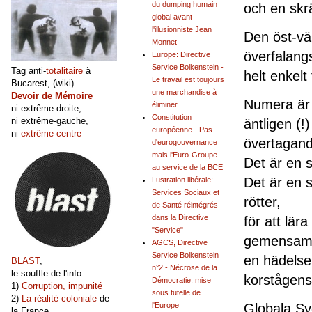
du dumping humain
och en skrä
global avant
l'illusionniste Jean
Den öst-vä
Monnet
överfalangs
Europe: Directive
Service Bolkenstein -
Tag anti-
totalitaire
à
helt enkelt 
Le travail est toujours
Bucarest, (wiki)
une marchandise à
Devoir de Mémoire
Numera är 
éliminer
ni extrême-droite,
Constitution
ni extrême-gauche,
äntligen (!
européenne - Pas
ni
extrême-centre
övertagand
d'eurogouvernance
mais l'Euro-Groupe
Det är en s
au service de la BCE
Det är en s
Lustration libérale:
Services Sociaux et
rötter,
de Santé réintégrés
dans la Directive
för att lär
"Service"
gemensamm
AGCS, Directive
Service Bolkenstein
en hädelse 
BLAST
,
n°2 - Nécrose de la
le souffle de l'info
korstågens
Démocratie, mise
1)
Corruption, impunité
sous tutelle de
2)
La réalité coloniale
de
Globala Sy
l'Europe
la France