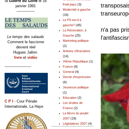
la
Guerre du Golfe
le 16
transposais
froid pays
(3)
janvier 1991
Modernité à gauche
----------------
transeur
(16)
Le PS est-il à
Depuis 
gauche?
(45)
n'a pas pri
La Rénovation, à
Gauche
(25)
Le temps des salauds
l'antifasci
Marketing politique
Comment le fascisme
(2)
devient réel
Artistes réfractaires
Hugues Jallon:
(14)
livre
et
vidéo
VIème République
(1)
-----------------------
France
(8)
General
(4)
Devoir d'expression
(6)
Jeunesse politique
(1)
Education
(2)
C P I
- Cour Pénale
Les droites de
Internationale, La Haye
France
(2)
La fièvre du poulet
2007
(19)
Législatives 2007
(4)