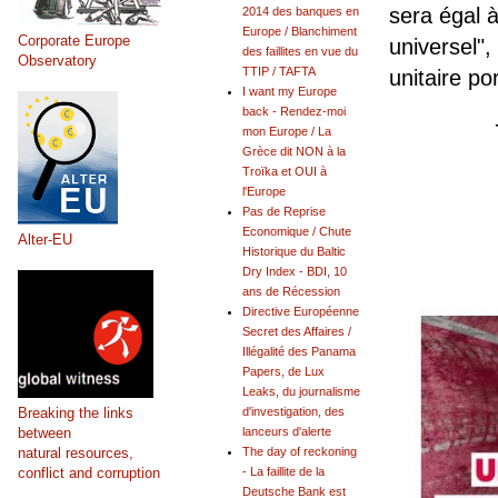
sera égal 
2014 des banques en
Europe / Blanchiment
Corporate Europe
universel",
des faillites en vue du
Observatory
TTIP / TAFTA
unitaire po
I want my Europe
back - Rendez-moi
mon Europe / La
Grèce dit NON à la
Troïka et OUI à
l'Europe
Pas de Reprise
Economique / Chute
Alter-EU
Historique du Baltic
Dry Index - BDI, 10
ans de Récession
Directive Européenne
Secret des Affaires /
Illégalité des Panama
Papers, de Lux
Leaks, du journalisme
Breaking the links
d'investigation, des
between
lanceurs d'alerte
natural resources,
The day of reckoning
conflict and corruption
- La faillite de la
Deutsche Bank est