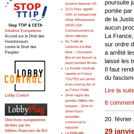
poursuite j
système financier US
2] Ce Pays, appelé
portée par 
USA, en banqueroute
de la Just
d'Etat. Effondrement
Stop TTIP & CETA
URSS-USA -
aucun proce
Initiative Européenne
Commencement du
La France,
Accord sur le Droit des
3ème millénaire
Investisseurs
Du Traité de
sur ordre d
contre le Droit des
Lisbonne à la Bad
a arrêté le
Peuples
Bank - L'Européen
libre et non faussé va
laissé les t
payer pendant 80 ans
Il faut ren
La Société Générale
rapatrie en France
du fascism
TOUTES ses pertes
et les vend au fisc et
Lire la suit
au Trésor Public
Lobby Control
2ème vague des
grandes faillites des
8 comment
banques - 2ème et
3ème Krach
immobilier
20. février
Directives européennes
commercial et
dictées par les
industriel
29 janvi
lobbies financiers de Bxl
La théâtralité