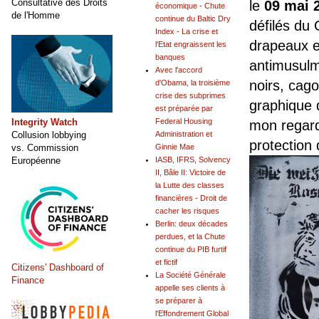
Consultative des Droits
le
09 mai 
économique - Chute
de l'Homme
continue du Baltic Dry
défilés du
Index - La crise et
drapeaux e
l'Etat engraissent les
banques
antimusulm
Avec l'accord
noirs, cago
d'Obama, la troisième
crise des subprimes
graphique d
est préparée par
Integrity Watch
Federal Housing
mon regard
Collusion lobbying
Administration et
protection 
vs. Commission
Ginnie Mae
Européenne
IASB, IFRS, Solvency
II, Bâle II: Victoire de
la Lutte des classes
financières - Droit de
cacher les risques
Berlin: deux décades
perdues, et la Chute
continue du PIB furtif
et fictif
Citizens' Dashboard of
La Société Générale
Finance
appelle ses clients à
se préparer à
l'Effondrement Global