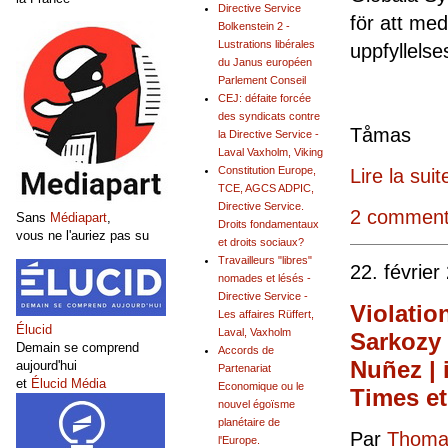
Directive Service
för att med
Bolkenstein 2 -
Lustrations libérales
upp
du Janus européen
Parlement Conseil
CEJ: défaite forcée
des syndicats contre
Tå
la Directive Service -
Laval Vaxholm, Viking
Constitution Europe,
Lire la suit
TCE, AGCS ADPIC,
Directive Service.
2 comment
Sans
Médiapart
,
Droits fondamentaux
vous ne l'auriez pas su
et droits sociaux?
Travailleurs "libres"
22. février
nomades et lésés -
Directive Service -
Violatio
Les affaires Rüffert,
Élucid
Laval, Vaxholm
Sarkozy 
Demain se comprend
Accords de
Nuñez | 
aujourd'hui
Partenariat
et
Élucid Média
Economique ou le
Times et
nouvel égoïsme
planétaire de
Par
Thomas
l'Europe.