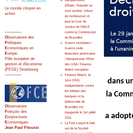
Banqueroutes
d'Etats: l'Islande se
Le monde citoyen en
sent victime, refuse
action
de rembourser et
joue la Cour de
Justice de l'AELE
--------------
contre la Commission
O
bservatoire des
de Bruxelles
P
olitiques
Guerre monétaire /
E
conomiques en
Guerre civile
E
urope
.
financière américaine
Pôle européen de
/ Banqueroute d'Etat
gestion et d'économie
des USA / Finance
(PEGE) Strasbourg
Watch européen
--------------
Finance Watch, la
dans un
1ère ONG
indépendante contre
les lobbies des
la Comm
banques et la
lobbocratie de
O
bservatoire
Bruxelles est
F
rançais des
inaugurée le 1er juillet
a adopté
C
onjonctures
2011
E
conomiques.
La Fed a payé le bail-
Jean Paul Fitoussi
out de la Société