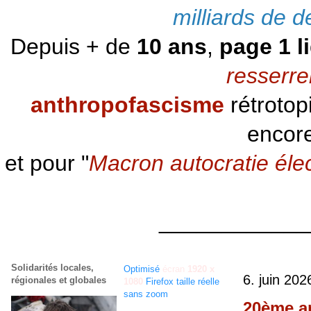
milliards de d
Depuis + de
10 ans
,
page 1 l
resserre
anthropofascisme
rétrotop
encore
et pour "
Macron autocratie éle
____________
Solidarités locales,
Optimisé
écran
1920 x
6. juin 202
régionales et globales
1080
Firefox taille réelle
sans zoom
20ème an