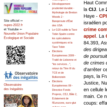
Haut Commi
Développement
la
CIJ
. Le
prudentiel durable -
Mythologie de Bretton
Haye -
CPI
Woods 2 -
Site officiel ➳
Banqeroute d'État
israélien p
nupes-2022.fr
des USA
crime con
et Youtube ➳
Le G20 oublie la Taxe
Nouvelle Union Populaire
Tobin Spahn contre
appel
. La
Écologique et Sociale
les spéculations
84.393, As
systémiques et la
Taxe Tobin
des dirige
Elections
de poursui
Européennes 2009 -
Traité de Lisbonne et
de crimes 
"les services...",
d'arrêter 
retour du Titre III du
TCE et de
pays, la Fr
Bolkenstein
Elections
Justice, N
Observatoire
Européennes 09 -
en cellule 
des Inégalités
Directive Fonds
Propres, CEJ, Bâle 2,
main. Ce n
Eclatement de
coups: effa
l'Eurozone, euro-glut