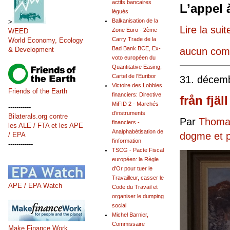
actifs bancaires
L’appel 
légués
Balkanisation de la
>
Lire la suit
Zone Euro - 2ème
WEED
Carry Trade de la
World Economy, Ecology
Bad Bank BCE, Ex-
aucun com
& Development
voto européen du
Quantitative Easing,
Cartel de l'Euribor
31. décem
Victoire des Lobbies
Friends of the Earth
financiers: Directive
från fjäll
MiFID 2 - Marchés
-----------
d’instruments
Bilaterals.org contre
Par
Thomas
financiers -
les ALE / FTA et les APE
Analphabétisation de
dogme et 
/ EPA
l'information
------------
TSCG - Pacte Fiscal
européen: la Règle
d'Or pour tuer le
Travailleur, casser le
APE / EPA Watch
Code du Travail et
organiser le dumping
social
Michel Barnier,
Commissaire
Make Finance Work