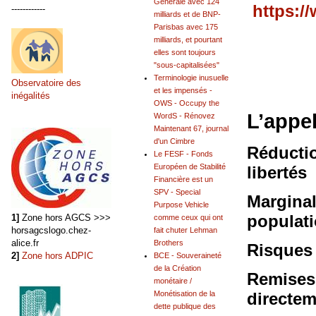
Générale avec 124
https:/
------------
milliards et de BNP-
Parisbas avec 175
milliards, et pourtant
elles sont toujours
"sous-capitalisées"
Terminologie inusuelle
Observatoire des
et les impensés -
inégalités
OWS - Occupy the
L’appel
WordS - Rénovez
Maintenant 67, journal
d'un Cimbre
Réductio
Le FESF - Fonds
Européen de Stabilité
libertés
Financière est un
SPV - Special
Marginal
Purpose Vehicle
populat
1]
Zone hors AGCS >>>
comme ceux qui ont
horsagcslogo.chez-
fait chuter Lehman
alice.fr
Brothers
Risques 
2]
Zone hors ADPIC
BCE - Souveraineté
de la Création
Remises 
monétaire /
Monétisation de la
directem
dette publique des