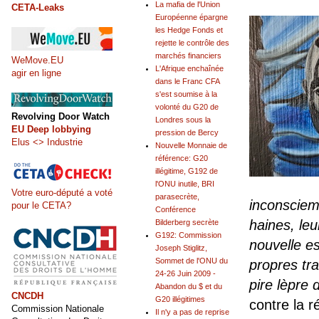
La mafia de l'Union
CETA-Leaks
Européenne épargne
les Hedge Fonds et
rejette le contrôle des
marchés financiers
WeMove.EU
L'Afrique enchaînée
agir en ligne
dans le Franc CFA
s'est soumise à la
volonté du G20 de
Revolving Door Watch
Londres sous la
EU Deep lobbying
pression de Bercy
Elus <> Industrie
Nouvelle Monnaie de
référence: G20
illégitime, G192 de
l'ONU inutile, BRI
Votre euro-député a voté
parasecrète,
inconsciem
pour le CETA?
Conférence
haines, leu
Bilderberg secrète
G192: Commission
nouvelle es
Joseph Stiglitz,
Sommet de l'ONU du
propres tra
24-26 Juin 2009 -
pire lèpre 
Abandon du $ et du
CNCDH
G20 illégitimes
contre la r
Commission Nationale
Il n'y a pas de reprise