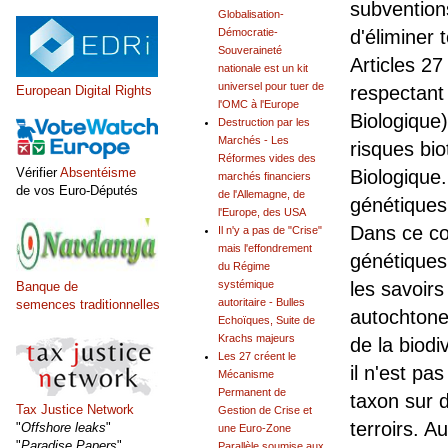
subvention
Globalisation-
Démocratie-
d'éliminer 
Souveraineté
Articles 27
nationale est un kit
universel pour tuer de
respectant 
European Digital Rights
l'OMC à l'Europe
Biologique
Destruction par les
Marchés - Les
risques bio
Réformes vides des
Vérifier
Absentéisme
Biologique.
marchés financiers
de vos Euro-Députés
de l'Allemagne, de
génétiques 
l'Europe, des USA
Dans ce co
Il n'y a pas de "Crise"
mais l'effondrement
génétiques
du Régime
systémique
les savoir
Banque de
autoritaire - Bulles
semences traditionnelles
autochtone
Echoïques, Suite de
Krachs majeurs
de la biodiv
Les 27 créent le
il n'est pa
Mécanisme
Permanent de
taxon sur d
Tax Justice Network
Gestion de Crise et
terroirs. A
"
Offshore leaks
"
une Euro-Zone
"
Paradise Papers
"
Parallèle soumise aux