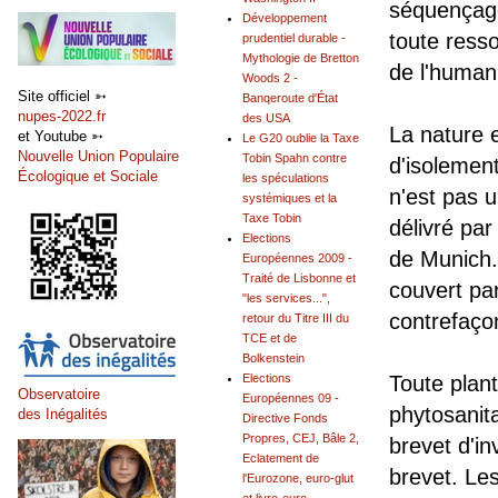
séquençage
Développement
toute resso
prudentiel durable -
Mythologie de Bretton
de l'humani
Woods 2 -
Site officiel ➳
Banqeroute d'État
nupes-2022.fr
des USA
La nature 
et Youtube ➳
Le G20 oublie la Taxe
Nouvelle Union Populaire
Tobin Spahn contre
d'isolement
Écologique et Sociale
les spéculations
n'est pas u
systémiques et la
Taxe Tobin
délivré par
Elections
de Munich. 
Européennes 2009 -
Traité de Lisbonne et
couvert pa
"les services...",
contrefaçon
retour du Titre III du
TCE et de
Bolkenstein
Elections
Toute plant
Observatoire
Européennes 09 -
phytosanita
des Inégalités
Directive Fonds
Propres, CEJ, Bâle 2,
brevet d'in
Eclatement de
brevet. Le
l'Eurozone, euro-glut