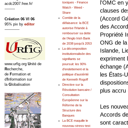
l'OMC en y
toxiques - Finance
acdc2007.free.fr/
Watch - Weed -
---------
clauses de
Share
(Accord Gé
Comble de la
Création 06 VI 06
défaisance: la BCE
95% pix by
editor
des Accord
autorise l'Irlande à
-------------
rembourser sa dette
Propriété I
de l'Anglo Irish Bank
ONG de la 
de 2038 jusqu'à 2053
La décomposition
Islande, L
institutionnalisée des
expriment l
signifiants se
www.urfig.org
U
nité de
poursuit: les 90%
échange (A
R
echerche,
d'endettement et la
les États-
de
F
ormation et
politique d'austérité
d'
I
nformation sur
de Kenneth Rogoff
disposition
la
G
lobalisation
Directive sur la
plus accru 
Résolution bancaire /
Consultation
Européenne sur la
Réforme de la
Les nouvea
Structure des
Accords de
Banques
La BCE maquille le
sont caract
nouveau stress-test