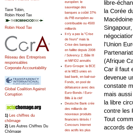
libre-écha
européen: le
sauvetage des
Taxe Tobin,
la Corée du
banques a coûté 37%
Robin Hood Tax
du PIB européen au
Macédoine, 
contribuable ou 4500
Singapour, 
Robin Hood Tax
milliards
Il n’y a pas la "Crise
négociatio
de l’euro" mais la
l'Union Eu
Crise des banques
en faillite depuis 2008
Partenaria
/ Solvency 2, Bâle III
Réseau des Entreprises
(Afrique C
et MiFID2 annulés
responsables
Euro-Groupe: la BCE
Corporate Accountability
Car il faut
et le MES unies en
devenue un
bad bank, en bail-out-
Fonds, en pool de
constate m
défaisance avec des
Global Coalition Against
Euro-Bonds / Euro-
mais aussi 
Corruption
Bills à la clef
la libre ci
Deutsche Bank crée
des milliards de
contre les
nouveaux produits
1)
Les chiffres du
Tout comme
financiers titrisés /
chômage
Concours Internet
2)
Les Autres Chiffres Du
accords de 
des actifs les plus
Chômage