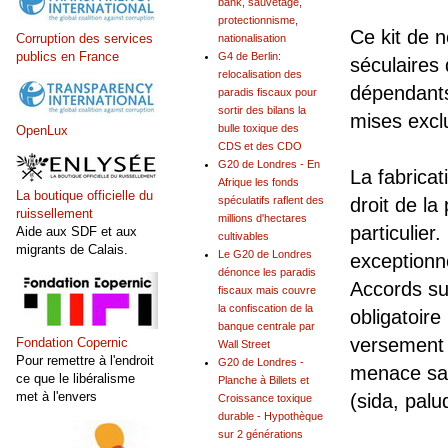
bank, sauvetage,
protectionnisme,
Ce kit de n
Corruption des services
nationalisation
publics en France
G4 de Berlin:
séculaires
relocalisation des
dépendants
paradis fiscaux pour
sortir des bilans la
mises excl
bulle toxique des
OpenLux
CDS et des CDO
G20 de Londres - En
La fabricat
Afrique les fonds
La boutique officielle du
spéculatifs raflent des
droit de la
ruissellement
millions d'hectares
particulie
Aide aux SDF et aux
cultivables
migrants de Calais.
Le G20 de Londres
exceptionne
dénonce les paradis
Accords su
fiscaux mais couvre
la confiscation de la
obligatoir
banque centrale par
versement 
Fondation Copernic
Wall Street
Pour remettre à l'endroit
G20 de Londres -
menace san
ce que le libéralisme
Planche à Billets et
met à l'envers
(sida, pal
Croissance toxique
durable - Hypothèque
sur 2 générations