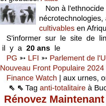
Non à l'ethnocide 
nécrotechnologies,
cultivables
en Afriq
S'informer sur le site de li
il y a
20 ans
le
06 VI 06
PG
➳
LFI
➳
Parlement de l'U
Nouveau Front Populaire 2024
Finance Watch
| aux urnes, on
⇖ ⇖
Tag
anti-totalitaire
à Buca
Rénovez Maintenant 