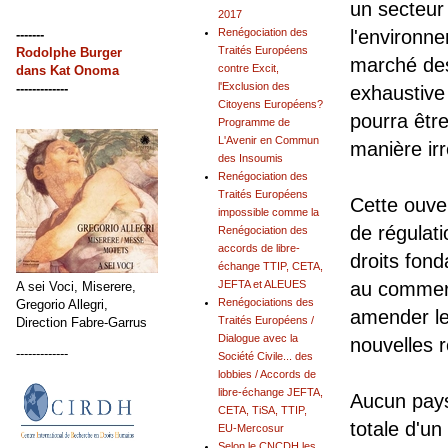
un secteur
2017
Renégociation des
l'environn
-------
Traités Européens
Rodolphe Burger
marché des 
contre Excit,
dans
Kat Onoma
l'Exclusion des
-------------
exhaustive
Citoyens Européens?
pourra êtr
Programme de
L'Avenir en Commun
manière irr
des Insoumis
Renégociation des
Traités Européens
Cette ouve
impossible comme la
de régulati
Renégociation des
accords de libre-
droits fon
échange TTIP, CETA,
JEFTA et ALEUES
au commerc
A sei Voci, Miserere,
Renégociations des
Gregorio Allegri,
amender le
Traités Européens /
Direction Fabre-Garrus
Dialogue avec la
nouvelles 
-------------
Société Civile... des
lobbies / Accords de
libre-échange JEFTA,
Aucun pays
CETA, TiSA, TTIP,
totale d'un
EU-Mercosur
Selon le CNCDH les