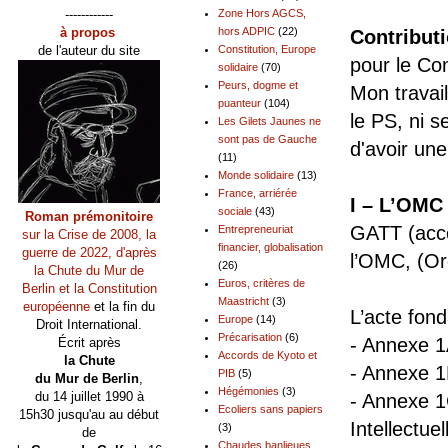
------------
Zone Hors AGCS,
à propos
hors ADPIC
(22)
Contribut
de l'auteur du site
Constitution, Europe
pour le Co
solidaire
(70)
Peurs, dogme et
Mon travail
puanteur
(104)
le PS, ni 
Les Gilets Jaunes ne
sont pas de Gauche
d'avoir une
(11)
Monde solidaire
(13)
France, arriérée
I – L’OMC
sociale
(43)
Roman prémonitoire
GATT (acco
Entrepreneuriat
sur la Crise de 2008, la
financier, globalisation
guerre de 2022, d'après
l’OMC, (Or
(26)
la Chute du Mur de
Euros, critères de
Berlin et la Constitution
Maastricht
(3)
européenne
et la fin du
L’acte fon
Europe
(14)
Droit International.
Précarisation
(6)
- Annexe 1
Écrit après
Accords de Kyoto et
la Chute
- Annexe 1
PIB
(5)
du Mur de Berlin
,
Hégémonies
(3)
du 14 juillet 1990 à
- Annexe 1C
Ecoliers sans papiers
15h30 jusqu'au au début
Intellectu
(3)
de
Chaudes banlieues,