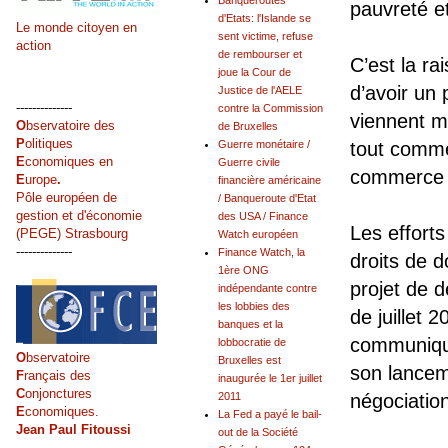
Banqueroutes
pauvreté et
d'Etats: l'Islande se
Le monde citoyen en
sent victime, refuse
action
de rembourser et
C’est la ra
joue la Cour de
d’avoir un 
Justice de l'AELE
--------------
contre la Commission
viennent m
O
bservatoire des
de Bruxelles
P
olitiques
Guerre monétaire /
tout comme 
E
conomiques en
Guerre civile
commerce a
E
urope
.
financière américaine
Pôle européen de
/ Banqueroute d'Etat
gestion et d'économie
des USA / Finance
Les efforts
(PEGE) Strasbourg
Watch européen
--------------
Finance Watch, la
droits de d
1ère ONG
projet de 
indépendante contre
les lobbies des
de juillet 
banques et la
communiqué
lobbocratie de
O
bservatoire
Bruxelles est
son lancem
F
rançais des
inaugurée le 1er juillet
C
onjonctures
2011
négociation
E
conomiques.
La Fed a payé le bail-
Jean Paul Fitoussi
out de la Société