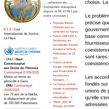
choisis. La
.....sélection de......
Solidarités manquées
depuis le 06 VI 06 ( par
Le problème
ordre croissant )
précise que
Nouveau Manuel
d'Histoire pour se
gouvernemen
C I J
- Cour
sentir bien en France
Internationale de Justice,
base comme
Putsch UMP/UDF à
La Haye
Strasbourg: les
fournisseu
eurodéputés français
coexistenc
annulent le NON du
Référendum du 29
sont rares.
mai
- ONU /
Haut
France, arriérée
coexistenc
Commissariat
sociale, championne
aux Droits de l'Homme
pour Productivité et
Communiqué 07/05/2025
Investisseurs
Les accord
Mettre un terme au
étrangers - I
génocide à Gaza
fondés sur
La France, arriérée
-
ONU
Communiqué
sociale, le paradigme
15/05/2025
unions de 
chinois, la
Les 75 ans de la Nakba,
qu’elle s’e
relocalisation - II
le déplacement de plus
Hayek, père de
de 700.000 Palestiniens
adressées a
l'Europe, de l'OMC,