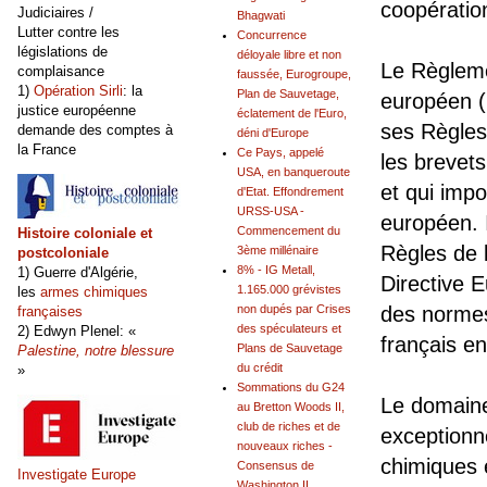
coopératio
Judiciaires /
Bhagwati
Lutter contre les
Concurrence
législations de
déloyale libre et non
Le Règleme
complaisance
faussée, Eurogroupe,
1)
Opération Sirli
: la
Plan de Sauvetage,
européen (
justice européenne
éclatement de l'Euro,
ses Règles
demande des comptes à
déni d'Europe
la France
Ce Pays, appelé
les brevets
USA, en banqueroute
et qui impo
d'Etat. Effondrement
URSS-USA -
européen. I
Commencement du
Histoire coloniale et
Règles de 
3ème millénaire
postcoloniale
8% - IG Metall,
1) Guerre d'Algérie,
Directive 
1.165.000 grévistes
les
armes chimiques
non dupés par Crises
des normes
françaises
des spéculateurs et
2) Edwyn Plenel: «
français en
Plans de Sauvetage
Palestine, notre blessure
du crédit
»
Sommations du G24
Le domaine
au Bretton Woods II,
club de riches et de
exceptionn
nouveaux riches -
chimiques 
Consensus de
Investigate Europe
Washington II