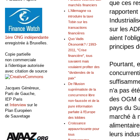
que ces re
marchés financiers
rapportent
L'Allemagne va
introduire la taxe
Industriali
Tobin sur les
transactions
sur les AD
financières
aient l'ob
1ère ONG indépendante
Quo Vadis
enregistrée à Bruxelles.
Ökonomik? / 1993-
principes 
2011, "Crise
Copie partielle
financière", tous
non commerciale
savaient mais
Pourtant, 
à l'identique autorisée
voulaient profiter des
avec citation de source
concurrenti
"dividendes de la
paix"
suffisammen
De l'illusion
Jacques Généreux,
n’a pas été
suprématiste de la
Parti de Gauche,
concurrence libre
des OGM ou
IEP Paris
non-faussée et de la
et
Interview
sur le
pure information
pays du Sud
Plan Européen
parfaite à l'Europe
marché à no
de Sauvetage
des lobbies
Croissance
alimentaire
appauvrissante pour
leurs indus
tous