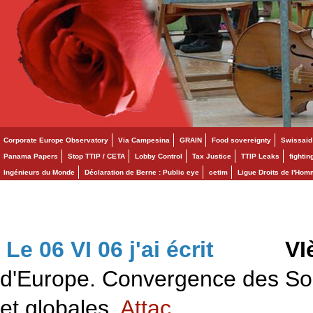
Corporate Europe Observatory
Via Campesina
GRAIN
Food sovereignty
Swissaid
Panama Papers
Stop TTIP / CETA
Lobby Control
Tax Justice
TTIP Leaks
fighti
Ingénieurs du Monde
Déclaration de Berne : Public eye
cetim
Ligue Droits de l'Ho
Le 06 VI 06 j'ai écrit
>>>
VI
d'Europe. Convergence des Solid
et globales.
Attac