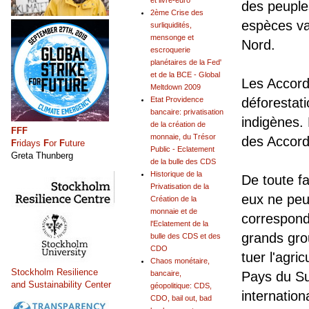
et livre-euro
des peuples
2ème Crise des
espèces va
surliquidités,
mensonge et
Nord.
escroquerie
planétaires de la Fed'
et de la BCE - Global
Les Accord
Meltdown 2009
Etat Providence
déforestati
bancaire: privatisation
indigènes. 
de la création de
FFF
monnaie, du Trésor
des Accord
F
ridays
F
or
F
uture
Public - Eclatement
Greta Thunberg
de la bulle des CDS
Historique de la
De toute f
Privatisation de la
eux ne peu
Création de la
monnaie et de
correspond
l'Eclatement de la
grands gro
bulle des CDS et des
CDO
tuer l'agri
Chaos monétaire,
Stockholm Resilience
bancaire,
Pays du Su
and Sustainability Center
géopolitique: CDS,
internation
CDO, bail out, bad