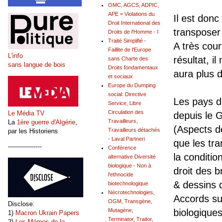
OMC, AGCS, ADPIC,
APE = Violations du
Il est don
Droit International des
transposer 
Droits de l'Homme - I
Traité Simplifié -
A très cour
Faillite de l'Europe
L'info
résultat, i
sans Charte des
sans langue de bois
Droits fondamentaux
aura plus d
et sociaux
Europe du Dumping
social: Directive
Les pays d
Service, Libre
Circulation des
Le Média TV
depuis le 
Travailleurs,
La
1ère guerre d'Algérie
,
(Aspects d
Travailleurs détachés
par les Historiens
- Laval Partneri
que les tra
-----------------
Conférence
la condition
alternative Diversité
biologique - Non à
droit des 
l'ethnocide
& dessins 
biotechnologique
Nécrotechnologies,
Accords su
OGM, Transgène,
Disclose:
Mutagène,
biologiques
1)
Macron Ukrain Papers
Terminator, Traitor,
2)
Les Mémos de la