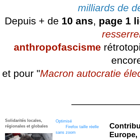
milliards de d
Depuis + de
10 ans
,
page 1 l
resserre
anthropofascisme
rétrotop
encore
et pour "
Macron autocratie éle
____________
Solidarités locales,
Optimisé
écran
1920 x
Contribu
régionales et globales
1080
Firefox taille réelle
sans zoom
Europe, 