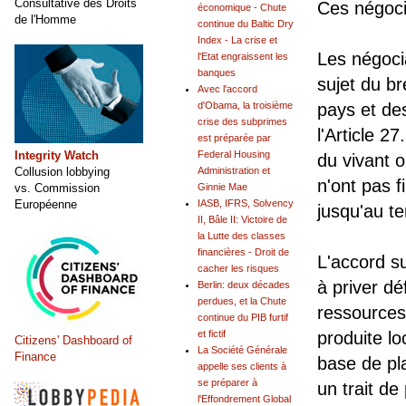
Consultative des Droits
Ces négoci
économique - Chute
de l'Homme
continue du Baltic Dry
Index - La crise et
Les négocia
l'Etat engraissent les
banques
sujet du br
Avec l'accord
d'Obama, la troisième
pays et de
crise des subprimes
l'Article 2
est préparée par
Integrity Watch
Federal Housing
du vivant 
Collusion lobbying
Administration et
n'ont pas f
vs. Commission
Ginnie Mae
Européenne
IASB, IFRS, Solvency
jusqu'au t
II, Bâle II: Victoire de
la Lutte des classes
financières - Droit de
L'accord s
cacher les risques
à priver dé
Berlin: deux décades
perdues, et la Chute
ressources 
continue du PIB furtif
et fictif
produite l
Citizens' Dashboard of
La Société Générale
Finance
base de pl
appelle ses clients à
se préparer à
un trait de
l'Effondrement Global