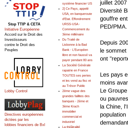
juillet 20
système financier US
2] Ce Pays, appelé
Diversité B
USA, en banqueroute
gouffre ent
d'Etat. Effondrement
Stop TTIP & CETA
URSS-USA -
PED/PMA.
Initiative Européenne
Commencement du
Accord sur le Droit des
3ème millénaire
Investisseurs
Du Traité de
Depuis 200
contre le Droit des
Lisbonne à la Bad
le sommet 
Peuples
Bank - L'Européen
libre et non faussé va
ont "report
payer pendant 80 ans
La Société Générale
rapatrie en France
Les pays e
TOUTES ses pertes
et les vend au fisc et
moins avanc
au Trésor Public
Le Groupe 
Lobby Control
2ème vague des
grandes faillites des
ou pauvres
banques - 2ème et
la Chine, l
3ème Krach
immobilier
population
Directives européennes
commercial et
dictées par les
demandant 
industriel
lobbies financiers de Bxl
La théâtralité