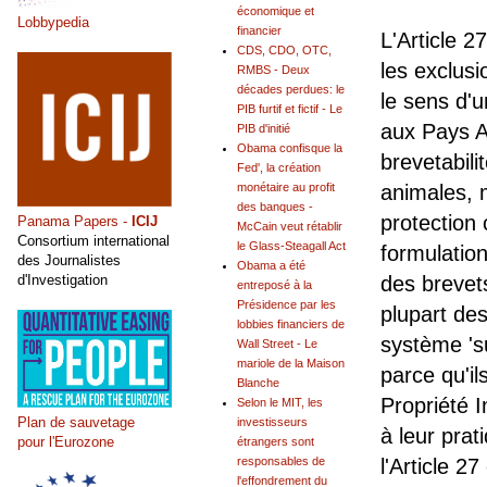
économique et
Lobbypedia
financier
L'Article 2
CDS, CDO, OTC,
les exclusi
RMBS - Deux
décades perdues: le
le sens d'
PIB furtif et fictif - Le
aux Pays A
PIB d'initié
Obama confisque la
brevetabili
Fed', la création
monétaire au profit
animales, 
des banques -
protection 
Panama Papers -
ICIJ
McCain veut rétablir
Consortium international
le Glass-Steagall Act
formulation
des Journalistes
Obama a été
d'Investigation
des brevet
entreposé à la
Présidence par les
plupart de
lobbies financiers de
système 's
Wall Street - Le
mariole de la Maison
parce qu'il
Blanche
Propriété I
Selon le MIT, les
Plan de sauvetage
investisseurs
à leur prat
pour l'Eurozone
étrangers sont
responsables de
l'Article 2
l'effondrement du