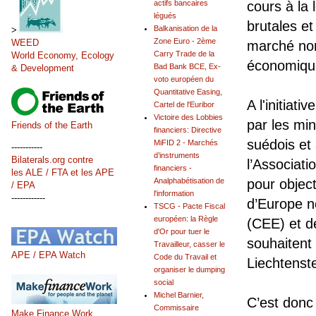
actifs bancaires
cours à la 
légués
brutales et
Balkanisation de la
>
Zone Euro - 2ème
WEED
marché non 
Carry Trade de la
World Economy, Ecology
économique
Bad Bank BCE, Ex-
& Development
voto européen du
Quantitative Easing,
A l'initiat
Cartel de l'Euribor
Victoire des Lobbies
par les min
Friends of the Earth
financiers: Directive
suédois et
MiFID 2 - Marchés
-----------
d’instruments
Bilaterals.org contre
l’Associati
financiers -
les ALE / FTA et les APE
Analphabétisation de
pour objec
/ EPA
l'information
------------
d’Europe 
TSCG - Pacte Fiscal
européen: la Règle
(CEE) et de
d'Or pour tuer le
souhaitent
Travailleur, casser le
APE / EPA Watch
Code du Travail et
Liechtenste
organiser le dumping
social
Michel Barnier,
C’est donc
Commissaire
Make Finance Work