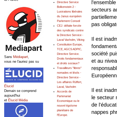
l’ensemble 
Directive Service
Bolkenstein 2 -
secteurs a
Lustrations libérales
partielleme
du Janus européen
Parlement Conseil
pas obliga
CEJ: défaite forcée
des syndicats contre
la Directive Service -
Il est ina
Laval Vaxholm, Viking
Constitution Europe,
fondamenta
TCE, AGCS ADPIC,
société pu
Directive Service.
Sans
Médiapart
,
Droits fondamentaux
et au nive
vous ne l'auriez pas su
et droits sociaux?
responsab
Travailleurs "libres"
nomades et lésés -
Européenn
Directive Service -
Les affaires Rüffert,
Élucid
Laval, Vaxholm
Il est inad
Demain se comprend
Accords de
aujourd'hui
Partenariat
le secteur
et
Élucid Média
Economique ou le
de l'éducat
nouvel égoïsme
planétaire de
nappes phr
l'Europe.