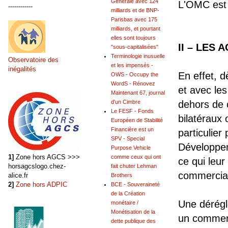
Générale avec 124
L'OMC est
------------
milliards et de BNP-
Parisbas avec 175
milliards, et pourtant
elles sont toujours
II – LES
"sous-capitalisées"
Terminologie inusuelle
Observatoire des
et les impensés -
inégalités
En effet, 
OWS - Occupy the
WordS - Rénovez
et avec le
Maintenant 67, journal
d'un Cimbre
dehors de c
Le FESF - Fonds
bilatéraux
Européen de Stabilité
Financière est un
particulier
SPV - Special
Développem
Purpose Vehicle
1]
Zone hors AGCS >>>
comme ceux qui ont
ce qui leur
horsagcslogo.chez-
fait chuter Lehman
commercial
alice.fr
Brothers
2]
Zone hors ADPIC
BCE - Souveraineté
de la Création
Une dérégl
monétaire /
Monétisation de la
un commerc
dette publique des