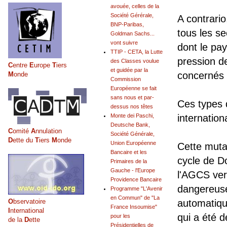
avouée, celles de la
Société Gérérale,
A contrari
BNP-Paribas,
tous les se
Goldman Sachs...
vont suivre
dont le pay
TTIP - CETA, la Lutte
pression de
des Classes voulue
C
entre
E
urope
T
iers
et guidée par la
concernés 
M
onde
Commission
Européenne se fait
sans nous et par-
Ces types 
dessus nos têtes
Monte dei Paschi,
internatio
Deutsche Bank,
C
omité
A
nnulation
Société Générale,
D
ette du
T
iers
M
onde
Union Européenne
Cette mutat
Bancaire et les
cycle de D
Primaires de la
Gauche - l'Europe
l'AGCS ver
Providence Bancaire
dangereuse
Programme "L'Avenir
en Commun" de "La
O
bservatoire
automatiqu
France Insoumise"
I
nternational
qui a été 
pour les
de la
D
ette
Présidentielles de