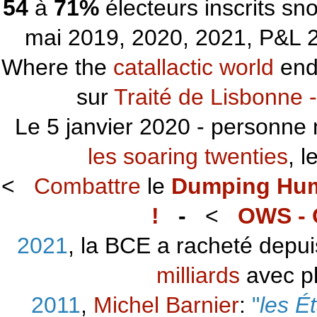
54
à
71%
électeurs inscrits s
mai 2019, 2020, 2021, P&L 2
Where the
catallactic world
ends
sur
Traité de Lisbonne -
Le 5 janvier 2020 - personne 
les soaring twenties
, 
<
Combattre
le
Dumping Hu
!
-
<
OWS - 
2021
, la BCE a racheté depu
milliards
avec p
2011
,
Michel Barnier
:
"
les É