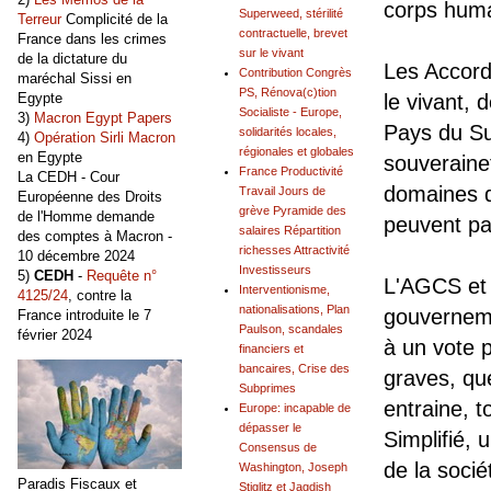
corps huma
Superweed, stérilité
Terreur
Complicité de la
contractuelle, brevet
France dans les crimes
sur le vivant
de la dictature du
Les Accord
Contribution Congrès
maréchal Sissi en
PS, Rénova(c)tion
Egypte
le vivant,
Socialiste - Europe,
3)
Macron Egypt Papers
Pays du Su
solidarités locales,
4)
Opération Sirli Macron
régionales et globales
en Egypte
souveraine
France Productivité
La CEDH - Cour
domaines d
Travail Jours de
Européenne des Droits
grève Pyramide des
de l'Homme demande
peuvent pa
salaires Répartition
des comptes à Macron -
richesses Attractivité
10 décembre 2024
Investisseurs
5)
CEDH
-
Requête n°
L'AGCS et l
Interventionisme,
4125/24
, contre la
nationalisations, Plan
gouverneme
France introduite le 7
Paulson, scandales
février 2024
à un vote p
financiers et
bancaires, Crise des
graves, que
Subprimes
entraine, 
Europe: incapable de
dépasser le
Simplifié, 
Consensus de
de la soci
Washington, Joseph
Paradis Fiscaux et
Stiglitz et Jagdish