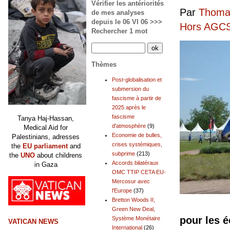
Vérifier les antériorités
Par
Thomas
de mes analyses
depuis le 06 VI 06 >>>
Hors AGCS
Rechercher 1 mot
Thèmes
Post-globalisation et
submersion du
fascisme à partir de
2025 après le
fascisme
Tanya Haj-Hassan,
d'atmosphère
(9)
Medical Aid for
Economie de bulles,
Palestinians, adresses
crises systémiques,
the
EU parliament
and
subprime
(213)
the
UNO
about childrens
Accords bilatéraux
in Gaza
OMC TTIP CETA EU-
Mercosur avec
l'Europe
(37)
Bretton Woods II,
Green New Deal,
pour les 
Système Monétaire
VATICAN NEWS
International
(26)