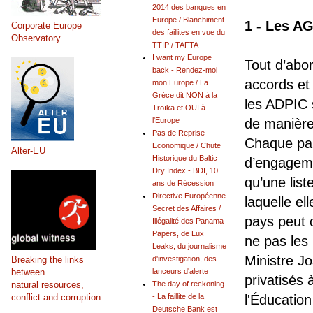
2014 des banques en
Europe / Blanchiment
1 - Les A
Corporate Europe
des faillites en vue du
Observatory
TTIP / TAFTA
I want my Europe
Tout d’abor
back - Rendez-moi
accords et
mon Europe / La
Grèce dit NON à la
les ADPIC 
Troïka et OUI à
l'Europe
de manière
Pas de Reprise
Chaque par
Economique / Chute
Alter-EU
Historique du Baltic
d’engagemen
Dry Index - BDI, 10
qu’une lis
ans de Récession
Directive Européenne
laquelle ell
Secret des Affaires /
pays peut 
Illégalité des Panama
Papers, de Lux
ne pas les 
Leaks, du journalisme
Ministre Jo
Breaking the links
d'investigation, des
between
lanceurs d'alerte
privatisés 
natural resources,
The day of reckoning
conflict and corruption
- La faillite de la
l'Éducation
Deutsche Bank est