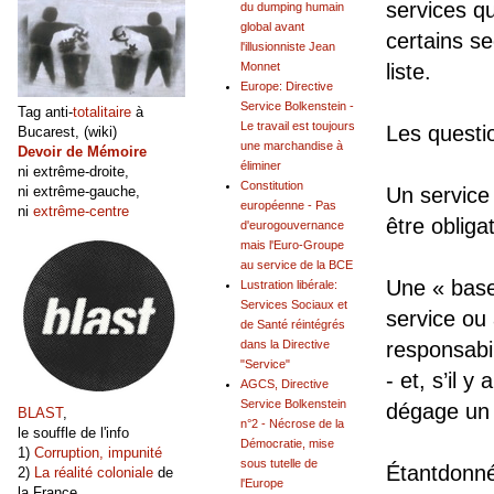
services qu
du dumping humain
global avant
certains se
l'illusionniste Jean
Monnet
liste.
Europe: Directive
Service Bolkenstein -
Tag anti-
totalitaire
à
Le travail est toujours
Les questi
Bucarest, (wiki)
une marchandise à
Devoir de Mémoire
éliminer
ni extrême-droite,
Constitution
Un service 
ni extrême-gauche,
européenne - Pas
ni
extrême-centre
être obliga
d'eurogouvernance
mais l'Euro-Groupe
au service de la BCE
Une « base
Lustration libérale:
Services Sociaux et
service ou 
de Santé réintégrés
dans la Directive
responsabil
"Service"
- et, s’il 
AGCS, Directive
Service Bolkenstein
dégage un 
BLAST
,
n°2 - Nécrose de la
le souffle de l'info
Démocratie, mise
1)
Corruption, impunité
sous tutelle de
Étantdonné
2)
La réalité coloniale
de
l'Europe
la France