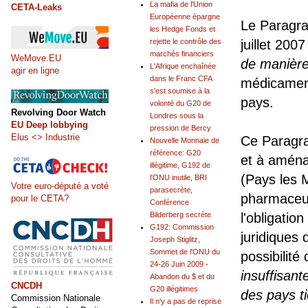
La mafia de l'Union
CETA-Leaks
Européenne épargne
Le Paragra
les Hedge Fonds et
rejette le contrôle des
juillet 200
marchés financiers
WeMove.EU
de manière 
L'Afrique enchaînée
agir en ligne
dans le Franc CFA
médicament
s'est soumise à la
pays.
volonté du G20 de
Revolving Door Watch
Londres sous la
EU Deep lobbying
pression de Bercy
Elus <> Industrie
Ce Paragrap
Nouvelle Monnaie de
référence: G20
et à aménag
illégitime, G192 de
(Pays les 
l'ONU inutile, BRI
Votre euro-député a voté
parasecrète,
pharmaceuti
pour le CETA?
Conférence
Bilderberg secrète
l'obligation
G192: Commission
juridiques 
Joseph Stiglitz,
Sommet de l'ONU du
possibilit
24-26 Juin 2009 -
insuffisan
Abandon du $ et du
CNCDH
G20 illégitimes
des pays ti
Commission Nationale
Il n'y a pas de reprise