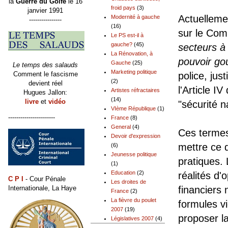
la
Guerre du Golfe
le 16
froid pays
(3)
janvier 1991
Actuelleme
Modernité à gauche
----------------
(16)
sur le Com
Le PS est-il à
gauche?
(45)
secteurs à 
La Rénovation, à
pouvoir go
Gauche
(25)
Le temps des salauds
Marketing politique
Comment le fascisme
police, ju
(2)
devient réel
l'Article I
Artistes réfractaires
Hugues Jallon:
(14)
livre
et
vidéo
"sécurité n
VIème République
(1)
-----------------------
France
(8)
General
(4)
Ces termes 
Devoir d'expression
mettre ce q
(6)
Jeunesse politique
pratiques.
(1)
Education
(2)
réalités d
C P I
- Cour Pénale
Les droites de
Internationale, La Haye
financiers 
France
(2)
La fièvre du poulet
formules vi
2007
(19)
proposer l
Législatives 2007
(4)