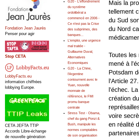
G20 - L'effondrement
Mais la pr
du système
tellement c
ordolibéral a
commencé en 2006 -
du Sud son
Ce n'est pas la Crise
du Nord ca
Fondation Jean Jaurès
des subprimes, des
Penser pour agir
banques...
médicamen
L'emploi, une urgence
mal traitée -
Guillaume Duval,
Toutes les
Stop CETA
Alternatives
mené à l'é
Economiques
G20 - La Chine,
Potsdam de
l'Argentine
LobbyFacts.eu
contournent avec le
l’Article 2
information chiffrées
Yuan, nouvelle
lobbying Europe.
l'échec. La
monnaie de
référence, le FMI
création d
promu banque
représaill
centrale
Stress Test - Obama,
voire secrè
chef du gang Ponzi &
en réalité 
Bush, manipule les
CETA JEFTA TTIP
normes comptables
Accords Libre-échange
partenaires
de son organisation
de nouvelle génération